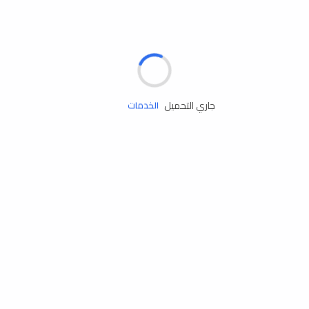
الإطارات
البطاريات
زيوت المحرك
جاري التحميل
الخدمات
إكسسوارات
مستلزمات التخييم