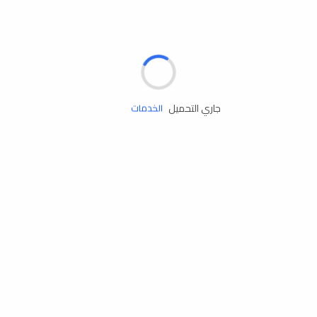
الإطارات
البطاريات
زيوت المحرك
جاري التحميل
الخدمات
إكسسوارات
مستلزمات التخييم