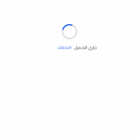
الإطارات
البطاريات
زيوت المحرك
جاري التحميل
الخدمات
إكسسوارات
مستلزمات التخييم