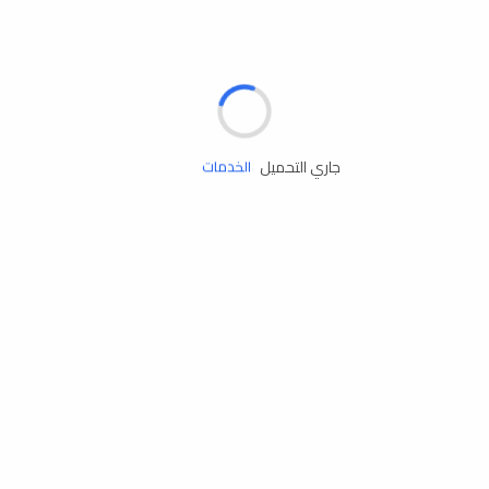
الإطارات
البطاريات
زيوت المحرك
جاري التحميل
الخدمات
إكسسوارات
مستلزمات التخييم