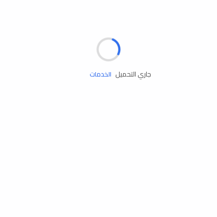
مساعدة الطريق
جاري التحميل
الإطارات
البطاريات
زيوت المحرك
الخدمات
إكسسوارات
مستلزمات التخييم