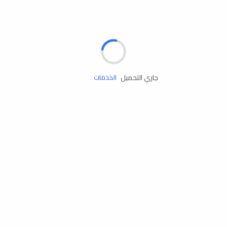
الإطارات
البطاريات
زيوت المحرك
جاري التحميل
الخدمات
إكسسوارات
مستلزمات التخييم