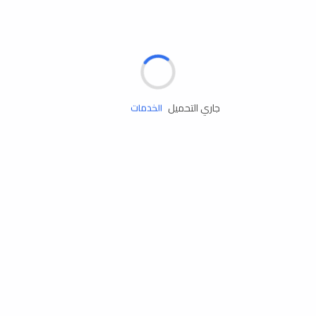
الإطارات
البطاريات
زيوت المحرك
جاري التحميل
الخدمات
إكسسوارات
مستلزمات التخييم