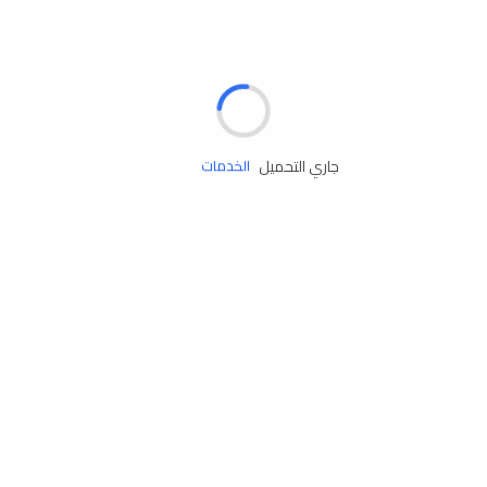
الإطارات
البطاريات
زيوت المحرك
جاري التحميل
الخدمات
إكسسوارات
مستلزمات التخييم