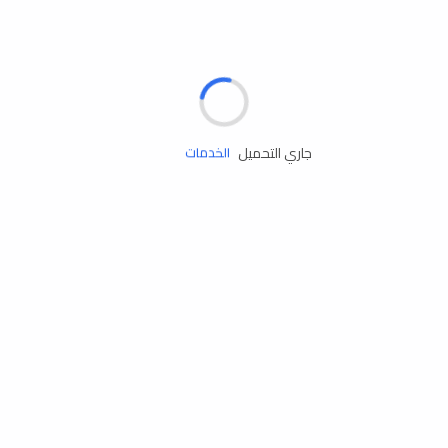
الإطارات
البطاريات
زيوت المحرك
جاري التحميل
الخدمات
إكسسوارات
مستلزمات التخييم