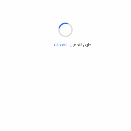
الإطارات
البطاريات
زيوت المحرك
جاري التحميل
الخدمات
إكسسوارات
مستلزمات التخييم