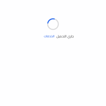
الإطارات
البطاريات
زيوت المحرك
جاري التحميل
الخدمات
إكسسوارات
مستلزمات التخييم