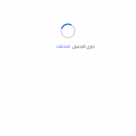
الإطارات
البطاريات
زيوت المحرك
جاري التحميل
الخدمات
إكسسوارات
مستلزمات التخييم