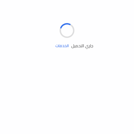
الإطارات
البطاريات
زيوت المحرك
جاري التحميل
الخدمات
إكسسوارات
مستلزمات التخييم