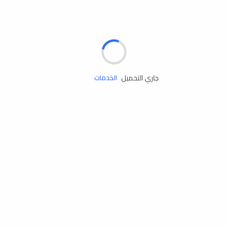
الإطارات
البطاريات
زيوت المحرك
جاري التحميل
الخدمات
إكسسوارات
مستلزمات التخييم