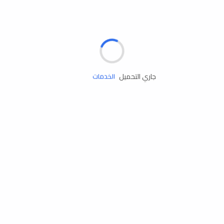
الإطارات
البطاريات
زيوت المحرك
جاري التحميل
الخدمات
إكسسوارات
مستلزمات التخييم