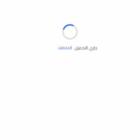
الإطارات
البطاريات
زيوت المحرك
جاري التحميل
الخدمات
إكسسوارات
مستلزمات التخييم