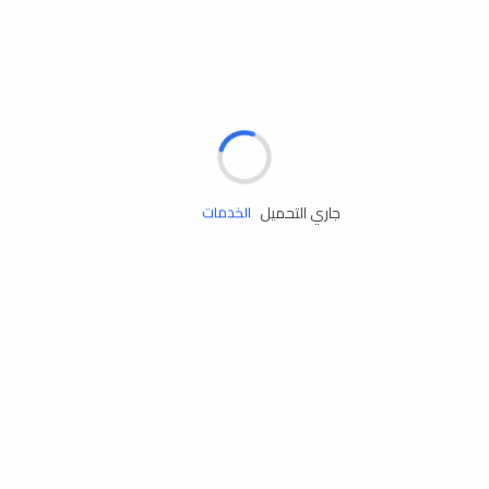
مساعدة الطريق
الإطارات
البطاريات
زيوت المحرك
جاري التحميل
الخدمات
إكسسوارات
مستلزمات التخييم