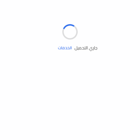
الإطارات
البطاريات
زيوت المحرك
جاري التحميل
الخدمات
إكسسوارات
مستلزمات التخييم