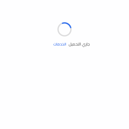
مساعدة الطريق
جاري التحميل
الإطارات
البطاريات
زيوت المحرك
الخدمات
إكسسوارات
مستلزمات التخييم