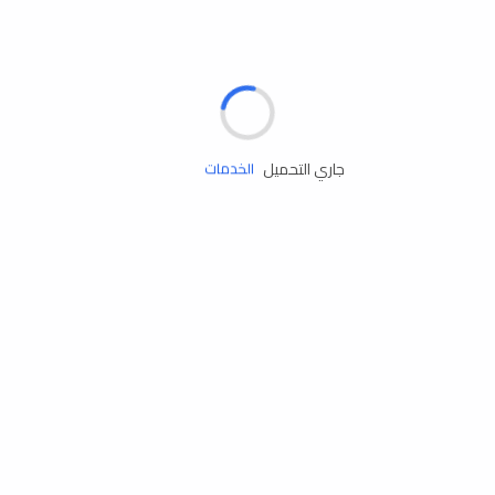
الإطارات
البطاريات
زيوت المحرك
جاري التحميل
الخدمات
إكسسوارات
مستلزمات التخييم