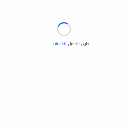
الإطارات
البطاريات
زيوت المحرك
جاري التحميل
الخدمات
إكسسوارات
مستلزمات التخييم