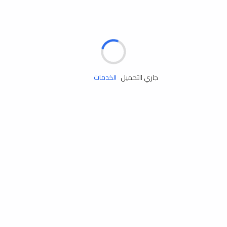
الإطارات
البطاريات
زيوت المحرك
جاري التحميل
الخدمات
إكسسوارات
مستلزمات التخييم