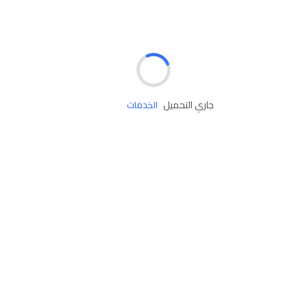
مساعدة الطريق
جاري التحميل
الإطارات
البطاريات
زيوت المحرك
الخدمات
إكسسوارات
مستلزمات التخييم