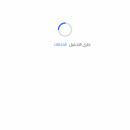
الإطارات
البطاريات
زيوت المحرك
جاري التحميل
الخدمات
إكسسوارات
مستلزمات التخييم