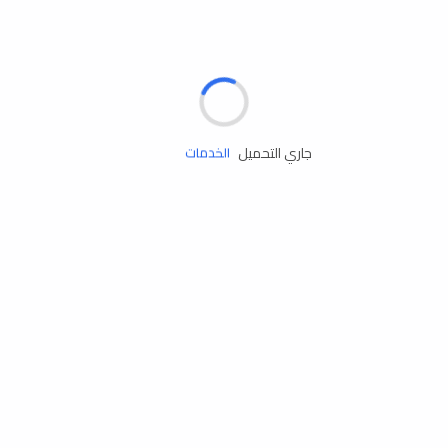
الإطارات
البطاريات
زيوت المحرك
جاري التحميل
الخدمات
إكسسوارات
مستلزمات التخييم