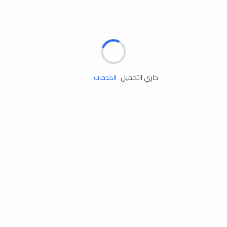
الإطارات
البطاريات
زيوت المحرك
جاري التحميل
الخدمات
إكسسوارات
مستلزمات التخييم