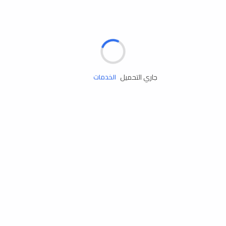
الإطارات
البطاريات
زيوت المحرك
جاري التحميل
الخدمات
إكسسوارات
مستلزمات التخييم