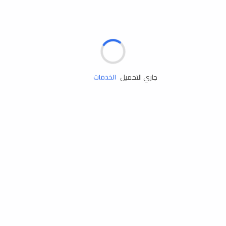
الإطارات
البطاريات
زيوت المحرك
جاري التحميل
الخدمات
إكسسوارات
مستلزمات التخييم