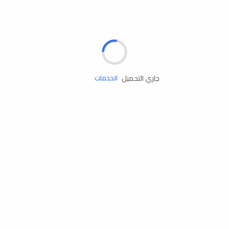
الإطارات
البطاريات
زيوت المحرك
جاري التحميل
الخدمات
إكسسوارات
مستلزمات التخييم