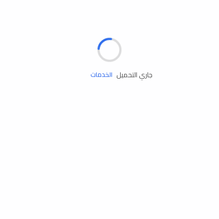
الإطارات
البطاريات
زيوت المحرك
جاري التحميل
الخدمات
إكسسوارات
مستلزمات التخييم