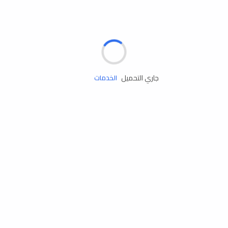
الإطارات
البطاريات
زيوت المحرك
جاري التحميل
الخدمات
إكسسوارات
مستلزمات التخييم