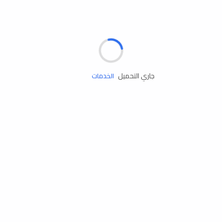
مساعدة الطريق
جاري التحميل
الإطارات
البطاريات
زيوت المحرك
الخدمات
إكسسوارات
مستلزمات التخييم