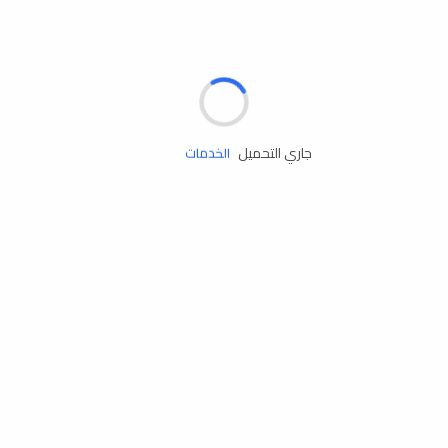
مساعدة الطريق
جاري التحميل
الإطارات
البطاريات
زيوت المحرك
الخدمات
إكسسوارات
مستلزمات التخييم