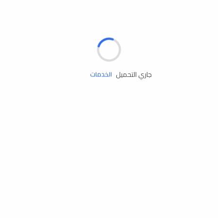
الإطارات
البطاريات
زيوت المحرك
جاري التحميل
الخدمات
إكسسوارات
مستلزمات التخييم