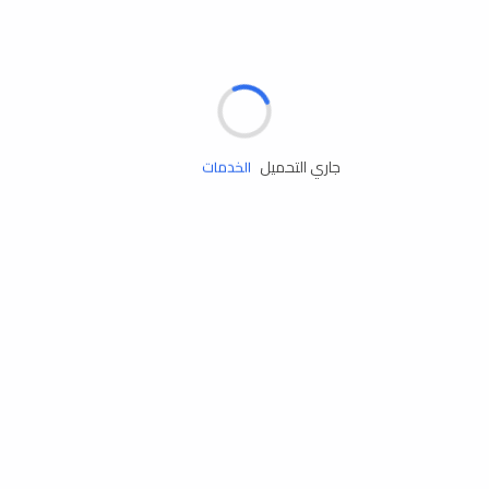
مساعدة الطريق
جاري التحميل
الإطارات
البطاريات
زيوت المحرك
الخدمات
إكسسوارات
مستلزمات التخييم