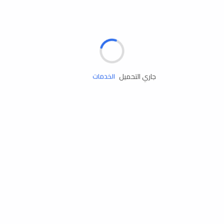
الإطارات
البطاريات
زيوت المحرك
جاري التحميل
الخدمات
إكسسوارات
مستلزمات التخييم