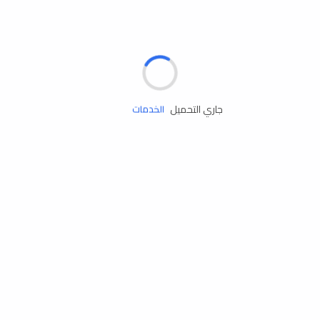
الإطارات
البطاريات
زيوت المحرك
جاري التحميل
الخدمات
إكسسوارات
مستلزمات التخييم