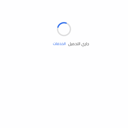
الإطارات
البطاريات
زيوت المحرك
جاري التحميل
الخدمات
إكسسوارات
مستلزمات التخييم