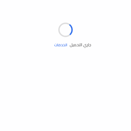
مساعدة الطريق
جاري التحميل
الإطارات
البطاريات
زيوت المحرك
الخدمات
إكسسوارات
مستلزمات التخييم