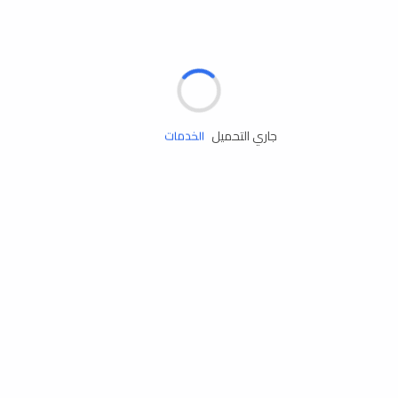
الإطارات
البطاريات
زيوت المحرك
جاري التحميل
الخدمات
إكسسوارات
مستلزمات التخييم