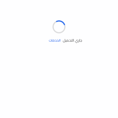
مساعدة الطريق
جاري التحميل
الإطارات
البطاريات
زيوت المحرك
الخدمات
إكسسوارات
مستلزمات التخييم