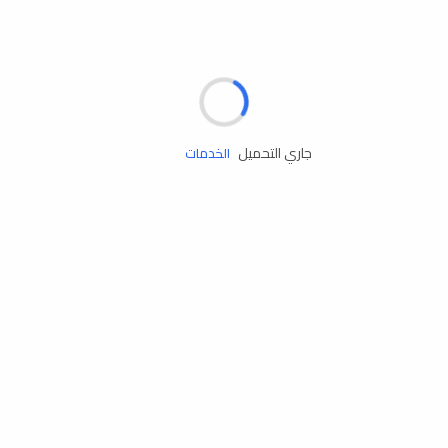
مساعدة الطريق
جاري التحميل
الإطارات
البطاريات
زيوت المحرك
الخدمات
إكسسوارات
مستلزمات التخييم