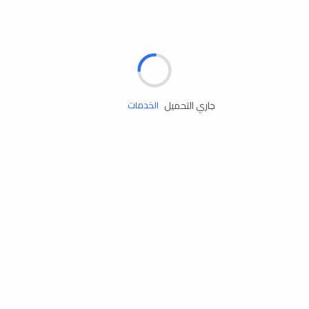
الإطارات
البطاريات
زيوت المحرك
جاري التحميل
الخدمات
إكسسوارات
مستلزمات التخييم