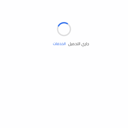
الإطارات
البطاريات
زيوت المحرك
جاري التحميل
الخدمات
إكسسوارات
مستلزمات التخييم