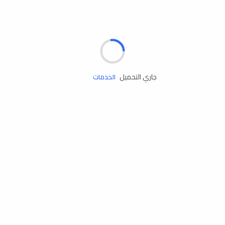
مساعدة الطريق
جاري التحميل
الإطارات
البطاريات
زيوت المحرك
الخدمات
إكسسوارات
مستلزمات التخييم