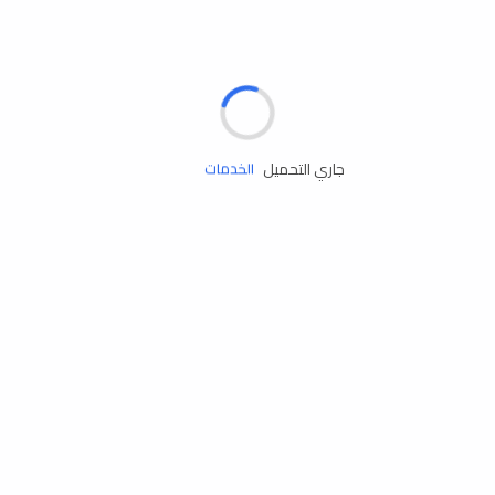
الإطارات
البطاريات
زيوت المحرك
جاري التحميل
الخدمات
إكسسوارات
مستلزمات التخييم