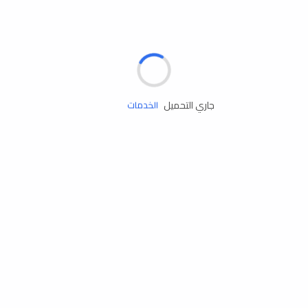
الإطارات
البطاريات
زيوت المحرك
جاري التحميل
الخدمات
إكسسوارات
مستلزمات التخييم