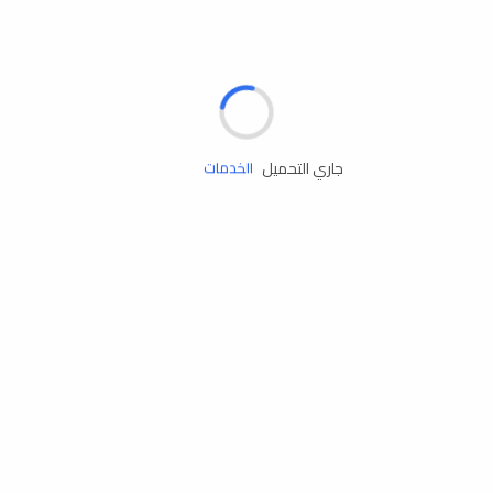
الإطارات
البطاريات
زيوت المحرك
جاري التحميل
الخدمات
إكسسوارات
مستلزمات التخييم