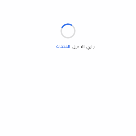
الإطارات
البطاريات
زيوت المحرك
جاري التحميل
الخدمات
إكسسوارات
مستلزمات التخييم