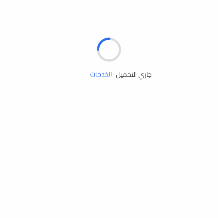
الإطارات
البطاريات
زيوت المحرك
جاري التحميل
الخدمات
إكسسوارات
مستلزمات التخييم